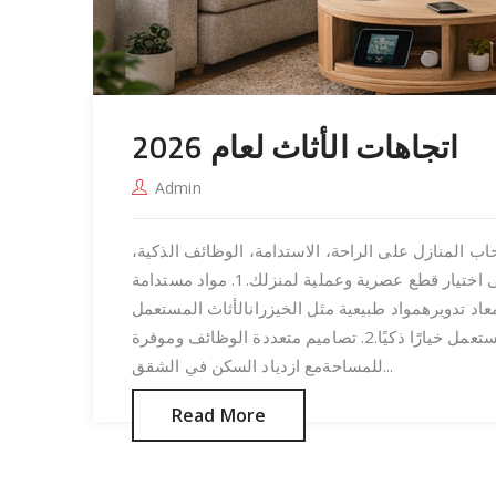
اتجاهات الأثاث لعام 2026
Admin
ث يتطور باستمرار. في عام 2026 يركز أصحاب المنازل على الراحة، الاستدامة، الوظائف الذكية،
والأسلوب الشخصي. فهم أحدث اتجاهات الأثاث يساعدك على اختيار قطع عصرية وعملية لمنزلك.1. مواد مستدامة
امة هي الاتجاه الأبرز في 2026.الخشب المعاد تدويرهمواد طبيعية مثل الخيزرانالأثاث المستعمل
والمعاد تجديدهيزداد الاهتمام بالبيئة مما يجعل الأثاث المستعمل خيارًا ذكيًا.2. تصاميم متعددة الوظائف وموفرة
للمساحةمع ازدياد السكن في الشقق...
Read More