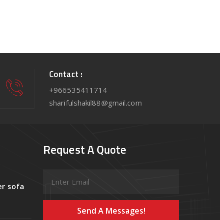
Contact :
+966535411714
sharifulshakil88@gmail.com
Request A Quote
er sofa
Send A Messages!